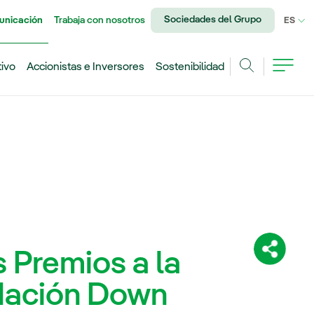
Sociedades del Grupo
unicación
Trabaja con nosotros
IDI
ES
tivo
Accionistas e Inversores
Sostenibilidad
Buscar
s Premios a la
Comparti
ndación Down