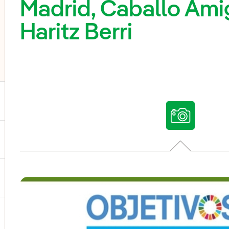
Madrid, Caballo Ami
Haritz Berri
ternar el submenú para Nuestras voces
ternar el submenú para Multimedia
ternar el submenú para Redes sociales