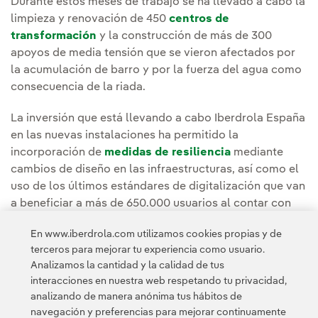
Durante estos meses de trabajo se ha llevado a cabo la
limpieza y renovación de 450
centros de
transformación
y la construcción de más de 300
apoyos de media tensión que se vieron afectados por
la acumulación de barro y por la fuerza del agua como
consecuencia de la riada.
La inversión que está llevando a cabo Iberdrola España
en las nuevas instalaciones ha permitido la
incorporación de
medidas de resiliencia
mediante
cambios de diseño en las infraestructuras, así como el
uso de los últimos estándares de digitalización que van
a beneficiar a más de 650.000 usuarios al contar con
una red más robusta y preparada para posibles
En www.iberdrola.com utilizamos cookies propias y de
fenómenos adversos futuros.
terceros para mejorar tu experiencia como usuario.
Analizamos la cantidad y la calidad de tus
Puedes leer la noticia completa en la
Sala de
interacciones en nuestra web respetando tu privacidad,
comunicación de Iberdrola España
.
analizando de manera anónima tus hábitos de
navegación y preferencias para mejorar continuamente