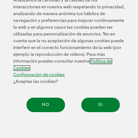
Analizamos la cantidad y la calidad de tus
interacciones en nuestra web respetando tu privacidad,
analizando de manera anónima tus hábitos de
© 2026 Iberdrola, S.A. Reservados todos los derechos.
navegación y preferencias para mejorar continuamente
la web y en algunos casos las cookies pueden ser
utilizadas para personalización de anuncios. Ten en
cuenta que la no aceptación de algunas cookies puede
interferir en el correcto funcionamiento de la web (por
ejemplo la reproducción de videos). Para más
información puedes consultar nuestra
Política de
Cookies
Configuración de cookies
¿Aceptas las cookies?
NO
SI
Compar