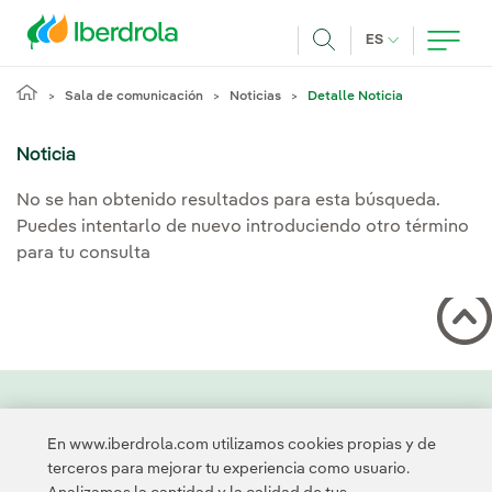
Pasar al contenido principal
IDIOMA ACTUA
ES
Buscar
Sala de comunicación
Noticias
Detalle Noticia
Noticia
No se han obtenido resultados para esta búsqueda.
Puedes intentarlo de nuevo introduciendo otro término
para tu consulta
Contacta
Clientes
Política de Privacidad
Información legal
En www.iberdrola.com utilizamos cookies propias y de
Transparencia en el uso de la IA
Política de cookies
terceros para mejorar tu experiencia como usuario.
Configuración de cookies
Accesibilidad
Canal de denuncias