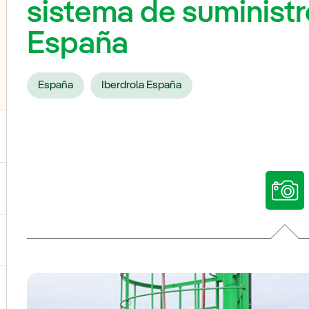
sistema de suministr
España
España
Iberdrola España
ternar el submenú para Nuestras voces
ternar el submenú para Multimedia
ternar el submenú para Redes sociales