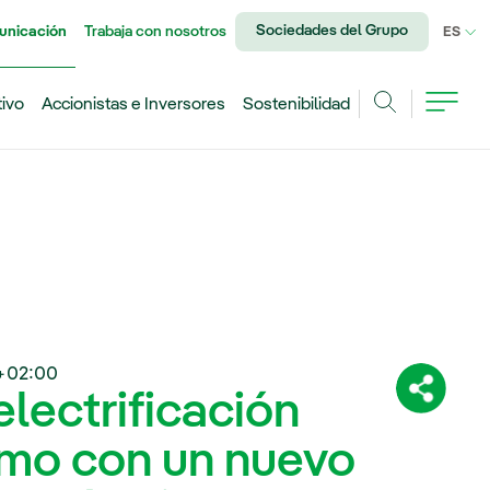
Sociedades del Grupo
unicación
Trabaja con nosotros
IDI
ES
tivo
Accionistas e Inversores
Sostenibilidad
Buscar
+02:00
electrificación
Comparti
imo con un nuevo