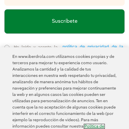
Suscríbete
política de privacidad de la
He leído y acepto la
Newsletter
Enlace externo, se abre en ventana nueva.
En www.iberdrola.com utilizamos cookies propias y de
Esta página está protegida por reCAPTCHA y se aplican la
terceros para mejorar tu experiencia como usuario.
Política de privacidad
Términos de servicio
y los
de Googl
Analizamos la cantidad y la calidad de tus
interacciones en nuestra web respetando tu privacidad,
analizando de manera anónima tus hábitos de
navegación y preferencias para mejorar continuamente
la web y en algunos casos las cookies pueden ser
utilizadas para personalización de anuncios. Ten en
cuenta que la no aceptación de algunas cookies puede
Contacta
Clientes
Política de Privacidad
Información legal
interferir en el correcto funcionamiento de la web (por
Transparencia en el uso de la IA
Política de cookies
ejemplo la reproducción de videos). Para más
información puedes consultar nuestra
Política de
Configuración de cookies
Accesibilidad
Canal de denuncias