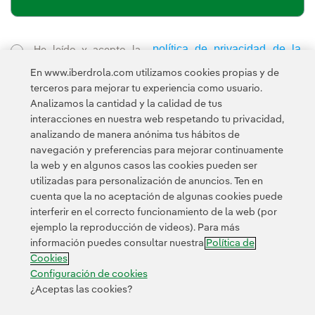
política de privacidad de la
He leído y acepto la
Newsletter
Enlace externo, se abre en ventana nueva.
En www.iberdrola.com utilizamos cookies propias y de
Esta página está protegida por reCAPTCHA y se aplican la
terceros para mejorar tu experiencia como usuario.
Política de privacidad
Términos de servicio
y los
de Googl
Analizamos la cantidad y la calidad de tus
interacciones en nuestra web respetando tu privacidad,
analizando de manera anónima tus hábitos de
navegación y preferencias para mejorar continuamente
la web y en algunos casos las cookies pueden ser
utilizadas para personalización de anuncios. Ten en
cuenta que la no aceptación de algunas cookies puede
Contacta
Clientes
Política de Privacidad
Información legal
interferir en el correcto funcionamiento de la web (por
Transparencia en el uso de la IA
Política de cookies
ejemplo la reproducción de videos). Para más
información puedes consultar nuestra
Política de
Configuración de cookies
Accesibilidad
Canal de denuncias
Cookies
Configuración de cookies
¿Aceptas las cookies?
© 2026 Iberdrola, S.A. Reservados todos los derechos.