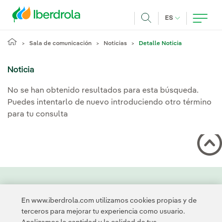
Pasar al contenido principal
IDIOMA ACTUA
ES
Buscar
Sala de comunicación
Noticias
Detalle Noticia
Noticia
No se han obtenido resultados para esta búsqueda.
Puedes intentarlo de nuevo introduciendo otro término
para tu consulta
Contacta
Clientes
Política de Privacidad
Información legal
En www.iberdrola.com utilizamos cookies propias y de
Transparencia en el uso de la IA
Política de cookies
terceros para mejorar tu experiencia como usuario.
Configuración de cookies
Accesibilidad
Canal de denuncias