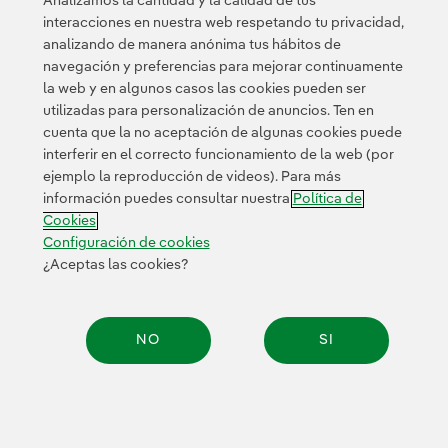
Analizamos la cantidad y la calidad de tus
interacciones en nuestra web respetando tu privacidad,
analizando de manera anónima tus hábitos de
© 2026 Iberdrola, S.A. Reservados todos los derechos.
navegación y preferencias para mejorar continuamente
la web y en algunos casos las cookies pueden ser
utilizadas para personalización de anuncios. Ten en
cuenta que la no aceptación de algunas cookies puede
interferir en el correcto funcionamiento de la web (por
ejemplo la reproducción de videos). Para más
información puedes consultar nuestra
Política de
Cookies
Configuración de cookies
¿Aceptas las cookies?
NO
SI
Compar