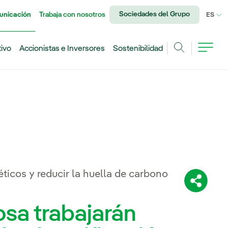
Sociedades del Grupo
unicación
Trabaja con nosotros
IDI
ES
tivo
Accionistas e Inversores
Sostenibilidad
Buscar
icos y reducir la huella de carbono
Comparti
osa trabajarán