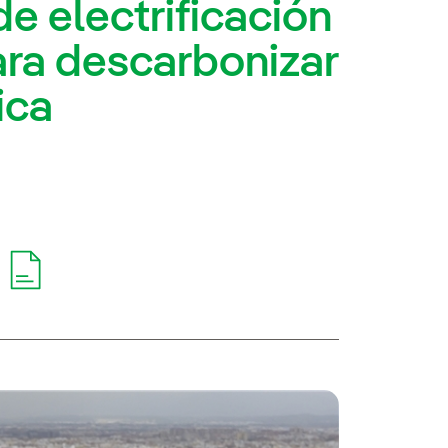
de electrificación
ara descarbonizar
ica