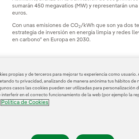
sumarán 450 megavatios (MW) y representarán una 
euros.
Con unas emisiones de CO
/kWh que son ya dos ter
2
estrategia de inversión en energía limpia y redes ll
en carbono” en Europa en 2030.
es propias y de terceros para mejorar tu experiencia como usuario. 
Acceso a información legal
petando tu privacidad, analizando de manera anónima tus hábitos de 
unos casos las cookies pueden ser utilizadas para personalización d
nterferir en el correcto funcionamiento de la web (por ejemplo la r
Política de Cookies
a
nformación legal
Transparencia en el uso de la IA
Política de cookies
Configuración