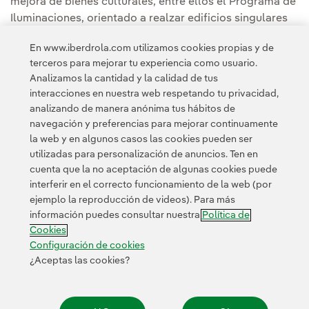
mejora de bienes culturales, entre ellos el Programa de
Iluminaciones, orientado a realzar edificios singulares
mediante intervenciones de iluminación interior y
En www.iberdrola.com utilizamos cookies propias y de
exterior.
terceros para mejorar tu experiencia como usuario.
Analizamos la cantidad y la calidad de tus
Puedes leer la noticia completa en la
Sala de
interacciones en nuestra web respetando tu privacidad,
comunicación de Iberdrola España.
analizando de manera anónima tus hábitos de
navegación y preferencias para mejorar continuamente
la web y en algunos casos las cookies pueden ser
utilizadas para personalización de anuncios. Ten en
cuenta que la no aceptación de algunas cookies puede
interferir en el correcto funcionamiento de la web (por
ejemplo la reproducción de videos). Para más
Contacta
Clientes
Política de Privacidad
Información legal
información puedes consultar nuestra
Política de
Transparencia en el uso de la IA
Política de cookies
Cookies
Configuración de cookies
Accesibilidad
Canal de denuncias
Configuración de cookies
¿Aceptas las cookies?
© 2026 Iberdrola, S.A. Reservados todos los derechos.