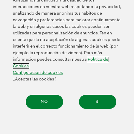
Analizamos la cantidad y la calidad de tus
interacciones en nuestra web respetando tu privacidad,
analizando de manera anónima tus hábitos de
© 2026 Iberdrola, S.A. Reservados todos los derechos.
navegación y preferencias para mejorar continuamente
la web y en algunos casos las cookies pueden ser
utilizadas para personalización de anuncios. Ten en
cuenta que la no aceptación de algunas cookies puede
interferir en el correcto funcionamiento de la web (por
ejemplo la reproducción de videos). Para más
información puedes consultar nuestra
Política de
Cookies
Configuración de cookies
¿Aceptas las cookies?
NO
SI
Compar