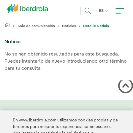
Pasar al contenido principal
IDIOMA ACTUA
ES
Buscar
Sala de comunicación
Noticias
Detalle Noticia
Noticia
No se han obtenido resultados para esta búsqueda.
Puedes intentarlo de nuevo introduciendo otro término
para tu consulta
Contacta
Clientes
Política de Privacidad
Información legal
En www.iberdrola.com utilizamos cookies propias y de
Transparencia en el uso de la IA
Política de cookies
terceros para mejorar tu experiencia como usuario.
Configuración de cookies
Accesibilidad
Canal de denuncias