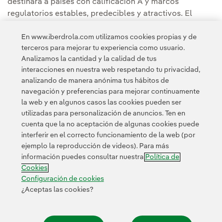
destinará a países con calificación A y marcos
regulatorios estables, predecibles y atractivos. El
Reino Unido será el principal destino de inversión, con
En www.iberdrola.com utilizamos cookies propias y de
20.000 millones de euros, seguido de Estados Unidos,
terceros para mejorar tu experiencia como usuario.
con 16.000 millones, la Península Ibérica, con 9.000
Analizamos la cantidad y la calidad de tus
millones, Brasil, con 7.000 millones, y otros países de la
interacciones en nuestra web respetando tu privacidad,
UE y Australia, con 5.000 millones.
analizando de manera anónima tus hábitos de
navegación y preferencias para mejorar continuamente
la web y en algunos casos las cookies pueden ser
utilizadas para personalización de anuncios. Ten en
cuenta que la no aceptación de algunas cookies puede
interferir en el correcto funcionamiento de la web (por
ejemplo la reproducción de videos). Para más
Contacta
Clientes
Política de Privacidad
Información legal
información puedes consultar nuestra
Política de
Transparencia en el uso de la IA
Política de cookies
Cookies
Configuración de cookies
Accesibilidad
Canal de denuncias
Configuración de cookies
¿Aceptas las cookies?
© 2026 Iberdrola, S.A. Reservados todos los derechos.