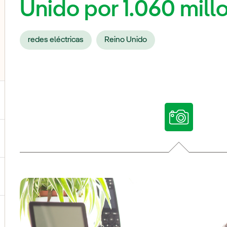
Unido por 1.060 mill
redes eléctricas
Reino Unido
ternar el submenú para Nuestras voces
ternar el submenú para Multimedia
ternar el submenú para Redes sociales