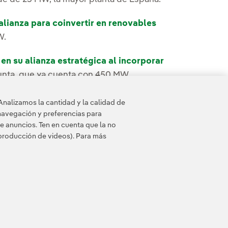
lianza para coinvertir en renovables
W.
n su alianza estratégica al incorporar
unta, que ya cuenta con 450 MW.
y Infrastructure Partners para coinvertir
Analizamos la cantidad y la calidad de
tenciar
su cartera de eólica marina.
navegación y preferencias para
e anuncios. Ten en cuenta que la no
eproducción de videos). Para más
esibilidad
Canal de denuncias