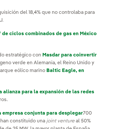
dquisición del 18,4% que no controlaba para
U.
 de ciclos combinados de gas en México
do estratégico con
Masdar para coinvertir
ógeno verde en Alemania, el Reino Unido y
parque eólico marino
Baltic Eagle, en
a alianza para la expansión de las redes
ros.
a empresa conjunta para despleg
ar
700
 han constituido una
joint venture
al 50%
de de 25 MW, la mayor planta de España.