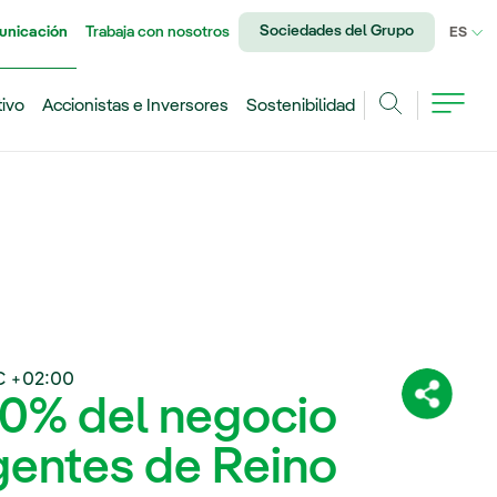
Sociedades del Grupo
unicación
Trabaja con nosotros
IDI
ES
tivo
Accionistas e Inversores
Sostenibilidad
Buscar
C +02:00
00% del negocio
Comparti
gentes de Reino