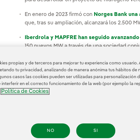
En enero de 2023 firmó con
Norges Bank una a
que, tras su ampliación, alcanzará los 2.500 M
Iberdrola y MAPFRE han seguido avanzando e
150 nuevos MW a través de una sociedad conj
Además, Iberdrola firmó una alianza con
Energ
es propias y de terceros para mejorar tu experiencia como usuario. 
en el parque eólico marino de Wikinger y po
petando tu privacidad, analizando de manera anónima tus hábitos de 
unos casos las cookies pueden ser utilizadas para personalización d
nterferir en el correcto funcionamiento de la web (por ejemplo la r
Política de Cookies
a
NO
SI
de Privacidad
Información legal
Política de cookies
Configuración de cookies
Acc