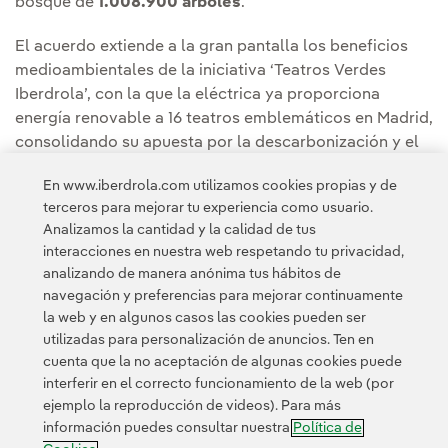
bosque de
1.008.900 árboles
.
El acuerdo extiende a la gran pantalla los beneficios
medioambientales de la iniciativa ‘Teatros Verdes
Iberdrola’, con la que la eléctrica ya proporciona
energía renovable a 16 teatros emblemáticos en Madrid,
consolidando su apuesta por la descarbonización y el
entretenimiento sostenible.
En www.iberdrola.com utilizamos cookies propias y de
terceros para mejorar tu experiencia como usuario.
Puedes leer la noticia completa en la
Sala de
Analizamos la cantidad y la calidad de tus
comunicación de Iberdrola España
.
interacciones en nuestra web respetando tu privacidad,
analizando de manera anónima tus hábitos de
navegación y preferencias para mejorar continuamente
la web y en algunos casos las cookies pueden ser
utilizadas para personalización de anuncios. Ten en
cuenta que la no aceptación de algunas cookies puede
interferir en el correcto funcionamiento de la web (por
ejemplo la reproducción de videos). Para más
Contacta
Clientes
Política de Privacidad
Información legal
información puedes consultar nuestra
Política de
Transparencia en el uso de la IA
Política de cookies