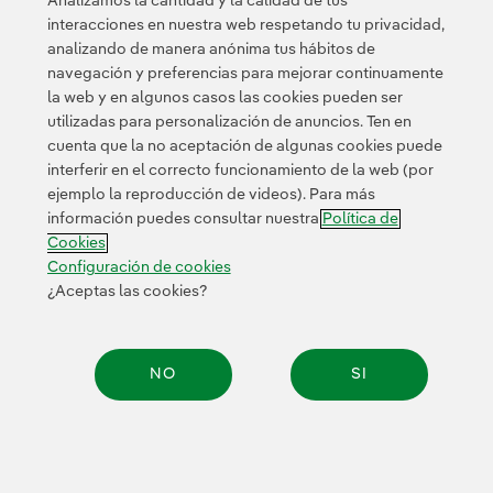
Analizamos la cantidad y la calidad de tus
interacciones en nuestra web respetando tu privacidad,
analizando de manera anónima tus hábitos de
© 2026 Iberdrola, S.A. Reservados todos los derechos.
navegación y preferencias para mejorar continuamente
la web y en algunos casos las cookies pueden ser
utilizadas para personalización de anuncios. Ten en
cuenta que la no aceptación de algunas cookies puede
interferir en el correcto funcionamiento de la web (por
ejemplo la reproducción de videos). Para más
información puedes consultar nuestra
Política de
Cookies
Configuración de cookies
¿Aceptas las cookies?
NO
SI
Compar