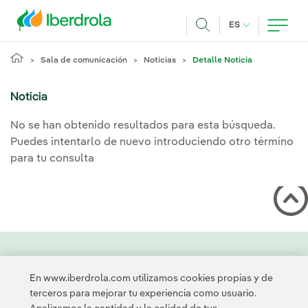
Pasar al contenido principal
IDIOMA ACTUA
ES
Buscar
Sala de comunicación
Noticias
Detalle Noticia
Noticia
No se han obtenido resultados para esta búsqueda.
Puedes intentarlo de nuevo introduciendo otro término
para tu consulta
Contacta
Clientes
Política de Privacidad
Información legal
En www.iberdrola.com utilizamos cookies propias y de
Política de cookies
Configuración de cookies
Accesibilidad
terceros para mejorar tu experiencia como usuario.
Canal de denuncias