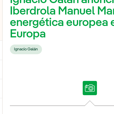
Iberdrola Manuel Mar
energética europea 
Europa
Ignacio Galán
ternar el submenú para Nuestras voces
ternar el submenú para Multimedia
ternar el submenú para Redes sociales