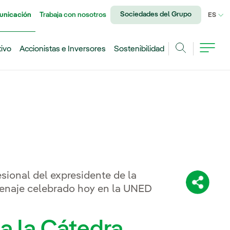
Sociedades del Grupo
unicación
Trabaja con nosotros
IDI
ES
tivo
Accionistas e Inversores
Sostenibilidad
Buscar
sional del expresidente de la
Comparti
enaje celebrado hoy en la UNED
a la Cátedra