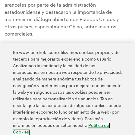
aranceles por parte de la administración
estadounidense y destacaron la importancia de
mantener un diálogo abierto con Estados Unidos y
otros países, especialmente China, sobre asuntos
comerciales.
Los líderes políticos y la ERT trataron, asimismo, las
En www.iberdrola.com utilizamos cookies propias y de
fortalezas de Europa, incluyendo la innovación y
terceros para mejorar tu experiencia como usuario.
transformación digital.
Analizamos la cantidad y la calidad de tus
interacciones en nuestra web respetando tu privacidad,
analizando de manera anónima tus hábitos de
navegación y preferencias para mejorar continuamente
la web y en algunos casos las cookies pueden ser
utilizadas para personalización de anuncios. Ten en
cuenta que la no aceptación de algunas cookies puede
Contacta
Clientes
Política de Privacidad
Información legal
interferir en el correcto funcionamiento de la web (por
Política de cookies
Configuración de cookies
Accesibilidad
ejemplo la reproducción de videos). Para más
información puedes consultar nuestra
Política de
Canal de denuncias
Cookies