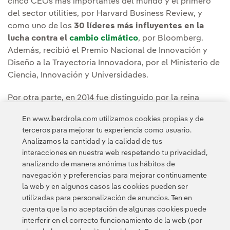
cinco CEOs más importantes del mundo y el primero
del sector utilities, por Harvard Business Review, y
como uno de los
30 líderes más influyentes en la
lucha contra el
cambio climático
, por Bloomberg.
Además, recibió el Premio Nacional de Innovación y
Diseño a la Trayectoria Innovadora, por el Ministerio de
Ciencia, Innovación y Universidades.
Por otra parte, en 2014 fue distinguido por la reina
Isabel II con la condecoración de
Commander of The
En www.iberdrola.com utilizamos cookies propias y de
Most Excellent Order of the British Empire.
terceros para mejorar tu experiencia como usuario.
Analizamos la cantidad y la calidad de tus
interacciones en nuestra web respetando tu privacidad,
analizando de manera anónima tus hábitos de
navegación y preferencias para mejorar continuamente
la web y en algunos casos las cookies pueden ser
utilizadas para personalización de anuncios. Ten en
cuenta que la no aceptación de algunas cookies puede
Contacta
Clientes
Política de Privacidad
Información legal
interferir en el correcto funcionamiento de la web (por
Transparencia en el uso de la IA
Política de cookies