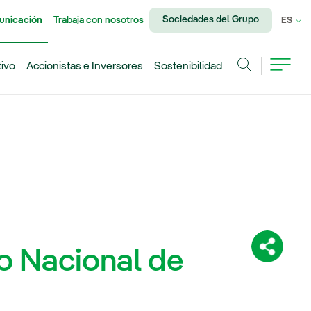
Sociedades del Grupo
unicación
Trabaja con nosotros
IDI
ES
tivo
Accionistas e Inversores
Sostenibilidad
Buscar
o Nacional de
Comparti