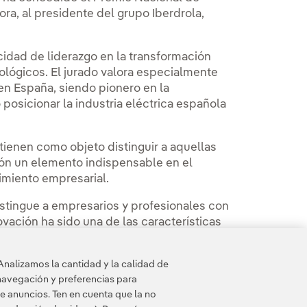
ra, al presidente del grupo Iberdrola,
cidad de liderazgo en la transformación
lógicos. El jurado valora especialmente
en España, siendo pionero en la
osicionar la industria eléctrica española
ienen como objeto distinguir a aquellas
ón un elemento indispensable en el
cimiento empresarial.
istingue a empresarios y profesionales con
ovación ha sido una de las características
Analizamos la cantidad y la calidad de
e Innovación y Diseño, en la categoría de
navegación y preferencias para
zgo mundial en energías renovables.
e anuncios. Ten en cuenta que la no