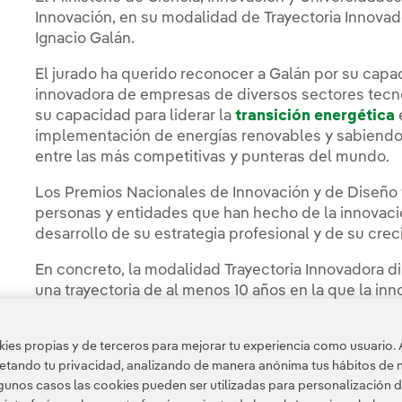
Innovación, en su modalidad de Trayectoria Innovado
Ignacio Galán.
El jurado ha querido reconocer a Galán por su capa
innovadora de empresas de diversos sectores tecno
su capacidad para liderar la
transición energética
implementación de energías renovables y sabiendo p
entre las más competitivas y punteras del mundo.
Los Premios Nacionales de Innovación y de Diseño t
personas y entidades que han hecho de la innovaci
desarrollo de su estrategia profesional y de su cre
En concreto, la modalidad Trayectoria Innovadora d
una trayectoria de al menos 10 años en la que la inn
relevantes.
es propias y de terceros para mejorar tu experiencia como usuario. 
Ya en 2015 la compañía recibió el Premio Nacional d
petando tu privacidad, analizando de manera anónima tus hábitos de 
Internacionalización, en reconocimiento a su lidera
unos casos las cookies pueden ser utilizadas para personalización d