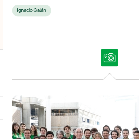
Ignacio Galán
ternar el submenú para Nuestras voces
ternar el submenú para Multimedia
ternar el submenú para Redes sociales