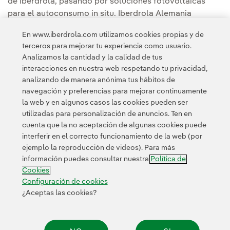
de Iberdrola, pasando por soluciones fotovoltaicas
para el autoconsumo in situ. Iberdrola Alemania
también ofrece soluciones integradas de tecnologías
En www.iberdrola.com utilizamos cookies propias y de
cruzadas, como el almacenamiento en baterías o el uso
terceros para mejorar tu experiencia como usuario.
de hidrógeno verde para uso industrial.
Analizamos la cantidad y la calidad de tus
interacciones en nuestra web respetando tu privacidad,
analizando de manera anónima tus hábitos de
navegación y preferencias para mejorar continuamente
la web y en algunos casos las cookies pueden ser
utilizadas para personalización de anuncios. Ten en
cuenta que la no aceptación de algunas cookies puede
Contacta
Clientes
Política de Privacidad
Información legal
interferir en el correcto funcionamiento de la web (por
Transparencia en el uso de la IA
Política de cookies
ejemplo la reproducción de videos). Para más
información puedes consultar nuestra
Política de
Configuración de cookies
Accesibilidad
Canal de denuncias
Cookies
Configuración de cookies
¿Aceptas las cookies?
© 2026 Iberdrola, S.A. Reservados todos los derechos.