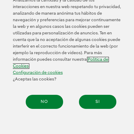
Analizamos la cantidad y la calidad de tus
interacciones en nuestra web respetando tu privacidad,
analizando de manera anónima tus hábitos de
navegación y preferencias para mejorar continuamente
la web y en algunos casos las cookies pueden ser
utilizadas para personalización de anuncios. Ten en
cuenta que la no aceptación de algunas cookies puede
Contacta
Clientes
Política de Privacidad
Información legal
interferir en el correcto funcionamiento de la web (por
Transparencia en el uso de la IA
Política de cookies
ejemplo la reproducción de videos). Para más
información puedes consultar nuestra
Política de
Configuración de cookies
Accesibilidad
Canal de denuncias
Cookies
Configuración de cookies
¿Aceptas las cookies?
© 2026 Iberdrola, S.A. Reservados todos los derechos.
NO
SI
Compar