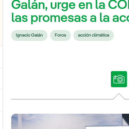
Galán, urge en la CO
las promesas a la ac
Ignacio Galán
Foros
acción climática
ternar el submenú para Nuestras voces
ternar el submenú para Multimedia
ternar el submenú para Redes sociales