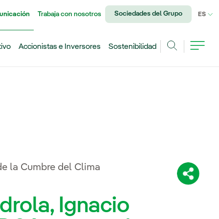
Sociedades del Grupo
unicación
Trabaja con nosotros
IDI
ES
tivo
Accionistas e Inversores
Sostenibilidad
Buscar
 de la Cumbre del Clima
Comparti
drola, Ignacio