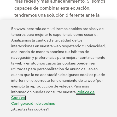
más redes y más almacenamiento. Si somos
capaces de combinar esta ecuación,
tendremos una solución diferente ante la
próxima crisis económica, que llegará en algún
En www.iberdrola.com utilizamos cookies propias y de
momento".
terceros para mejorar tu experiencia como usuario.
Analizamos la cantidad y la calidad de tus
interacciones en nuestra web respetando tu privacidad,
analizando de manera anónima tus hábitos de
navegación y preferencias para mejorar continuamente
la web y en algunos casos las cookies pueden ser
utilizadas para personalización de anuncios. Ten en
cuenta que la no aceptación de algunas cookies puede
Contacta
Clientes
Política de Privacidad
Información legal
interferir en el correcto funcionamiento de la web (por
Transparencia en el uso de la IA
Política de cookies
ejemplo la reproducción de videos). Para más
información puedes consultar nuestra
Política de
Configuración de cookies
Accesibilidad
Canal de denuncias
Cookies
Configuración de cookies
¿Aceptas las cookies?
© 2026 Iberdrola, S.A. Reservados todos los derechos.