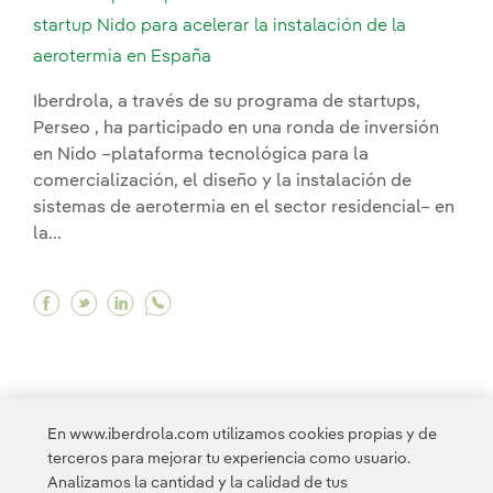
startup Nido para acelerar la instalación de la
aerotermia en España
Iberdrola, a través de su programa de startups,
Perseo , ha participado en una ronda de inversión
en Nido –plataforma tecnológica para la
comercialización, el diseño y la instalación de
sistemas de aerotermia en el sector residencial– en
la...
Facebook Iberdrola participa en una ronda de in
Twitter Iberdrola participa en una ronda de
Linkedin Iberdrola participa en una ron
En www.iberdrola.com utilizamos cookies propias y de
terceros para mejorar tu experiencia como usuario.
1
2
3
4
5
6
7
8
9
>
Analizamos la cantidad y la calidad de tus