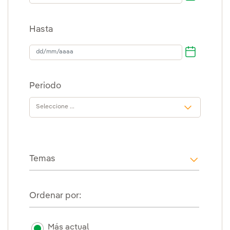
Hasta
Hasta
Periodo
Temas
i18n.web
Ordenar por:
Más actual