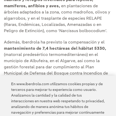
hábitats y refugios invernales para reptiles,
mamíferos, anfibios y aves,
en plantaciones de
árboles adaptados a la zona, como madroños, olivos y
algarrobos, y en el trasplante de especies RELAPE
(Raras, Endémicas, Localizadas, Amenazadas o en
Peligro de Extinción), como ‘Narcissus bolbocodium’.
Además, Iberdrola ha previsto la compensación y el
mantenimiento de 7,4 hectáreas del hábitat 5330,
(matorral predesértico termomediterráneo) en el
municipio de Albufeira, en el Algarve, así como la
gestión forestal para dar cumplimiento al Plan
Municipal de Defensa del Bosque contra Incendios de
Albufeira, salvaguardando y protegiendo las
En www.iberdrola.com utilizamos cookies propias y de
infraestructuras de los incendios rurales.
terceros para mejorar tu experiencia como usuario.
Analizamos la cantidad y la calidad de tus
interacciones en nuestra web respetando tu privacidad,
analizando de manera anónima tus hábitos de
navegación y preferencias para mejorar continuamente