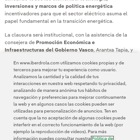
inversiones y marcos de política energética
incentivadores para que el sector eléctrico asuma el
papel fundamental en la transición energética.
La clausura será institucional, con la asistencia de la
consejera de
Promoción Económica e
Infraestructuras del Gobierno Vasco
, Arantxa Tapia, y
el
consejero delegado de Iberdrola España
, Mario
En www.iberdrola.com utilizamos cookies propias y de
Ruiz-Tagle.
terceros para mejorar tu experiencia como usuario.
Analizamos la cantidad y la calidad de tus
interacciones en nuestra web respetando tu privacidad,
analizando de manera anónima tus hábitos de
navegación y preferencias para mejorar continuamente
la web y en algunos casos las cookies pueden ser
utilizadas para personalización de anuncios. Ten en
cuenta que la no aceptación de algunas cookies puede
Contacta
Clientes
Política de Privacidad
Información legal
interferir en el correcto funcionamiento de la web (por
Transparencia en el uso de la IA
Política de cookies
ejemplo la reproducción de videos). Para más
información puedes consultar nuestra
Política de
Configuración de cookies
Accesibilidad
Canal de denuncias