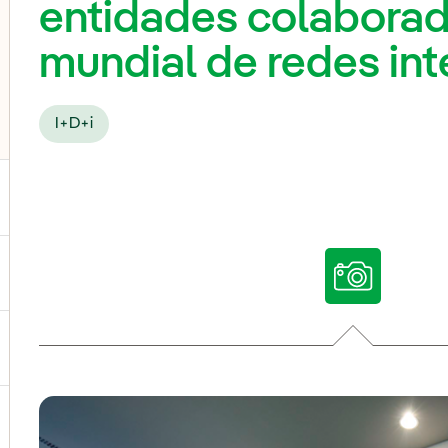
entidades colaborad
mundial de redes int
I+D+i
ternar el submenú para Nuestras voces
ternar el submenú para Multimedia
ternar el submenú para Redes sociales