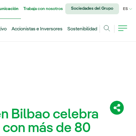
Sociedades del Grupo
unicación
Trabaja con nosotros
IDI
ES
tivo
Accionistas e Inversores
Sostenibilidad
Buscar
en Bilbao celebra
Comparti
o con más de 80