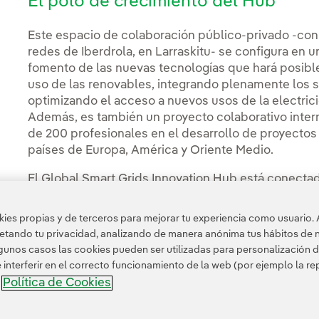
El polo de crecimiento del Hub
Este espacio de colaboración público-privado -con
redes de Iberdrola, en Larraskitu- se configura en u
fomento de las nuevas tecnologías que hará posible
uso de las renovables, integrando plenamente los 
optimizando el acceso a nuevos usos de la electrici
Además, es también un proyecto colaborativo inter
de 200 profesionales en el desarrollo de proyectos
países de Europa, América y Oriente Medio.
El Global Smart Grids Innovation Hub está conectado
que se convertirá también en un lugar de scaleup d
instalen en laTorre Bizkaia.
es propias y de terceros para mejorar tu experiencia como usuario. 
petando tu privacidad, analizando de manera anónima tus hábitos de 
unos casos las cookies pueden ser utilizadas para personalización d
nterferir en el correcto funcionamiento de la web (por ejemplo la r
Política de Cookies
a