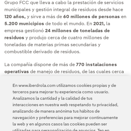
Grupo FCC que lleva a cabo la prestación de servicios
municipales y gestión integral de residuos desde hace
120 años,
y sirve a más de
60 millones de personas
en
5.200 municipios
de todo el mundo. En
2021,
la
empresa gestionó
24 millones de toneladas de
residuos
y produjo cerca de cuatro millones de
toneladas de materias primas secundarias y
combustible derivado de residuos.
La compañía dispone de más de
770 instalaciones
operativas
de manejo de residuos, de las cuales cerca
de 200 son complejos ambientales dedicados al
En www.iberdrola.com utilizamos cookies propias y de
tratamiento y reciclaje de éstos, incluyendo 11
terceros para mejorar tu experiencia como usuario.
proyectos de valorización energética de residuos con
Analizamos la cantidad y la calidad de tus
una capacidad de
3,2 millones de toneladas anuales y
interacciones en nuestra web respetando tu privacidad,
360 MW de electricidad
no fósil.
analizando de manera anónima tus hábitos de
navegación y preferencias para mejorar continuamente
la web y en algunos casos las cookies pueden ser
utilizadas para personalización de anuncios. Ten en