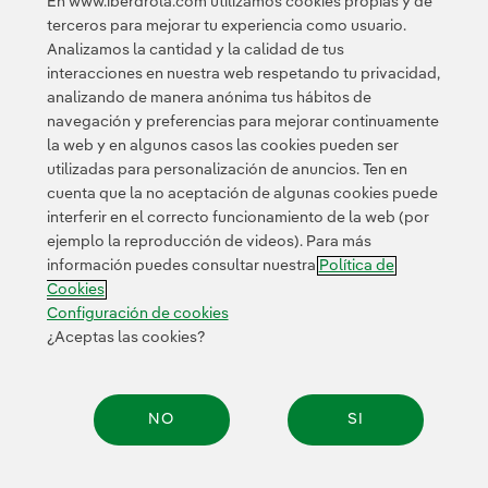
En www.iberdrola.com utilizamos cookies propias y de
terceros para mejorar tu experiencia como usuario.
Analizamos la cantidad y la calidad de tus
Acceso a información legal
interacciones en nuestra web respetando tu privacidad,
analizando de manera anónima tus hábitos de
navegación y preferencias para mejorar continuamente
la web y en algunos casos las cookies pueden ser
utilizadas para personalización de anuncios. Ten en
cuenta que la no aceptación de algunas cookies puede
Contacta
Clientes
Política de Privacidad
Información legal
interferir en el correcto funcionamiento de la web (por
Transparencia en el uso de la IA
Política de cookies
ejemplo la reproducción de videos). Para más
información puedes consultar nuestra
Política de
Configuración de cookies
Accesibilidad
Canal de denuncias
Cookies
Configuración de cookies
¿Aceptas las cookies?
© 2026 Iberdrola, S.A. Reservados todos los derechos.
NO
SI
Compar