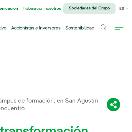
Sociedades del Grupo
unicación
Trabaja con nosotros
IDI
ES
tivo
Accionistas e Inversores
Sostenibilidad
Buscar
ampus de formación, en San Agustín
Comparti
 encuentro
 transformación