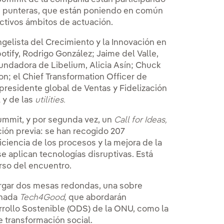
 punteras, que están poniendo en común
ectivos ámbitos de actuación.
ngelista del Crecimiento y la Innovación en
otify, Rodrigo González; Jaime del Valle,
fundadora de Libelium, Alicia Asín; Chuck
; el Chief Transformation Officer de
epresidente global de Ventas y Fidelización
 y de las
utilities.
ummit, y por segunda vez, un
Call for Ideas,
ción previa: se han recogido 207
iciencia de los procesos y la mejora de la
e aplican tecnologías disruptivas. Está
urso del encuentro.
ergar dos mesas redondas, una sobre
inada
Tech4Good,
que abordarán
rrollo Sostenible (ODS) de la ONU, como la
e transformación social.