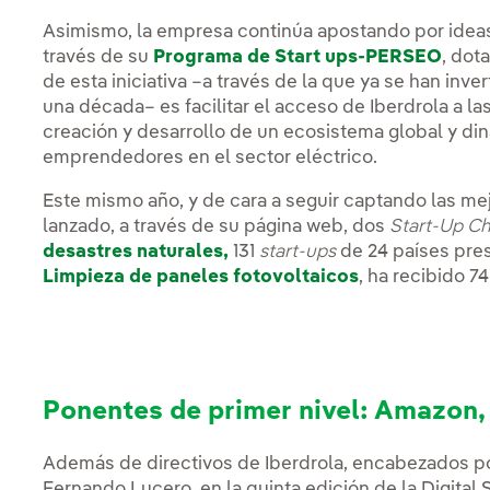
Asimismo, la empresa continúa apostando por ideas 
través de su
Programa de Start ups-PERSEO
, dot
de esta iniciativa –a través de la que ya se han inv
una década– es facilitar el acceso de Iberdrola a la
creación y desarrollo de un ecosistema global y d
emprendedores en el sector eléctrico.
Este mismo año, y de cara a seguir captando las me
lanzado, a través de su página web, dos
Start-Up Ch
desastres naturales,
131
start-ups
de 24 países pres
Limpieza de paneles fotovoltaicos
, ha recibido 
Ponentes de primer nivel: Amazon, S
Además de directivos de Iberdrola, encabezados por 
Fernando Lucero, en la quinta edición de la Digita