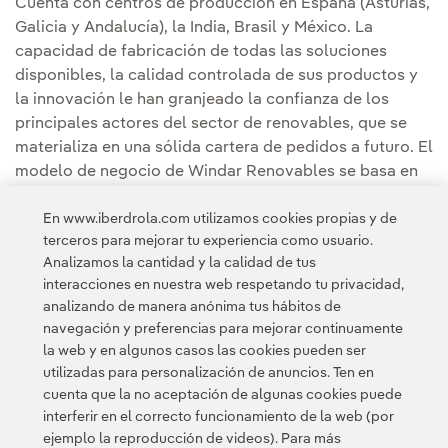
Cuenta con centros de producción en España (Asturias,
Galicia y Andalucía), la India, Brasil y México. La
capacidad de fabricación de todas las soluciones
disponibles, la calidad controlada de sus productos y
la innovación le han granjeado la confianza de los
principales actores del sector de renovables, que se
materializa en una sólida cartera de pedidos a futuro. El
modelo de negocio de Windar Renovables se basa en
distinguirse a través de la innovación y en ofrecer a sus
En www.iberdrola.com utilizamos cookies propias y de
clientes soluciones integrales y a medida, gracias a su
terceros para mejorar tu experiencia como usuario.
capacidad y flexibilidad, y aplicando siempre criterios
Analizamos la cantidad y la calidad de tus
de sostenibilidad.
interacciones en nuestra web respetando tu privacidad,
analizando de manera anónima tus hábitos de
navegación y preferencias para mejorar continuamente
la web y en algunos casos las cookies pueden ser
utilizadas para personalización de anuncios. Ten en
cuenta que la no aceptación de algunas cookies puede
interferir en el correcto funcionamiento de la web (por
ejemplo la reproducción de videos). Para más
Contacta
Clientes
Política de Privacidad
Información legal