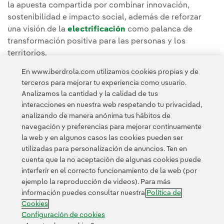
la apuesta compartida por combinar innovación,
sostenibilidad e impacto social, además de reforzar
una visión de la
electrificación
como palanca de
transformación positiva para las personas y los
territorios.
En www.iberdrola.com utilizamos cookies propias y de
Puedes leer la noticia competa en la
Sala de
terceros para mejorar tu experiencia como usuario.
comunicación de Iberdrola Italia.
Analizamos la cantidad y la calidad de tus
interacciones en nuestra web respetando tu privacidad,
analizando de manera anónima tus hábitos de
navegación y preferencias para mejorar continuamente
la web y en algunos casos las cookies pueden ser
utilizadas para personalización de anuncios. Ten en
cuenta que la no aceptación de algunas cookies puede
Contacta
Clientes
Política de Privacidad
Información legal
interferir en el correcto funcionamiento de la web (por
Política de cookies
Configuración de cookies
Accesibilidad
ejemplo la reproducción de videos). Para más
información puedes consultar nuestra
Política de
Canal de denuncias
Cookies
Configuración de cookies