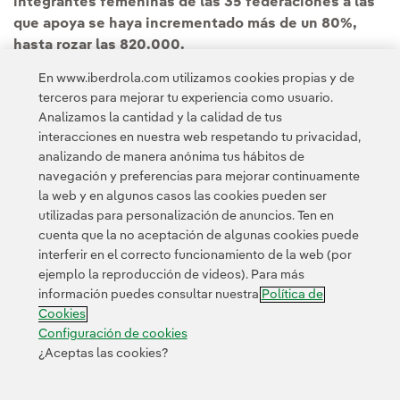
integrantes femeninas de las 35 federaciones a las
que apoya se haya incrementado más de un 80%,
hasta rozar las 820.000.
En www.iberdrola.com utilizamos cookies propias y de
Puedes leer la noticia completa en la
Sala de
terceros para mejorar tu experiencia como usuario.
comunicación de Iberdrola España.
Analizamos la cantidad y la calidad de tus
interacciones en nuestra web respetando tu privacidad,
analizando de manera anónima tus hábitos de
navegación y preferencias para mejorar continuamente
la web y en algunos casos las cookies pueden ser
utilizadas para personalización de anuncios. Ten en
cuenta que la no aceptación de algunas cookies puede
Contacta
Clientes
Política de Privacidad
Información legal
interferir en el correcto funcionamiento de la web (por
Transparencia en el uso de la IA
Política de cookies
ejemplo la reproducción de videos). Para más
información puedes consultar nuestra
Política de
Configuración de cookies
Accesibilidad
Canal de denuncias
Cookies
Configuración de cookies
¿Aceptas las cookies?
© 2026 Iberdrola, S.A. Reservados todos los derechos.