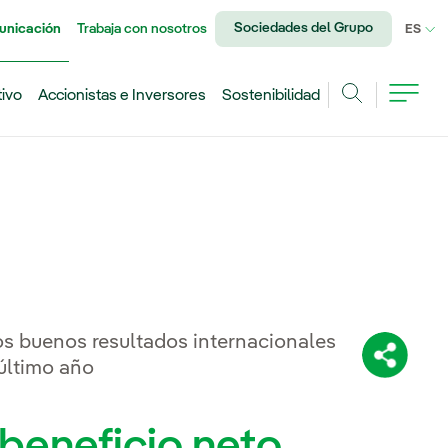
Sociedades del Grupo
unicación
Trabaja con nosotros
IDI
ES
tivo
Accionistas e Inversores
Sostenibilidad
Buscar
los buenos resultados internacionales
Comparti
 último año
 beneficio neto