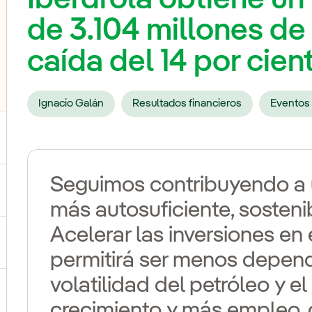
de 3.104 millones de 
caída del 14 por cie
Ignacio Galán
Resultados financieros
Eventos 
Seguimos contribuyendo a 
ternar el submenú para Nuestras voces
más autosuficiente, sosteni
Acelerar las inversiones en 
ternar el submenú para Multimedia
permitirá ser menos depend
volatilidad del petróleo y e
ternar el submenú para Redes sociales
crecimiento y más empleo