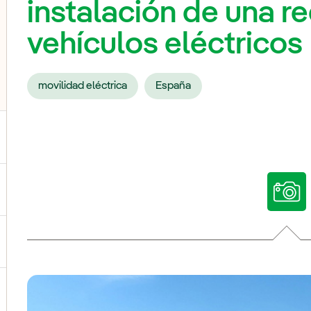
instalación de una r
vehículos eléctricos
movilidad eléctrica
España
ternar el submenú para Nuestras voces
ternar el submenú para Multimedia
ternar el submenú para Redes sociales