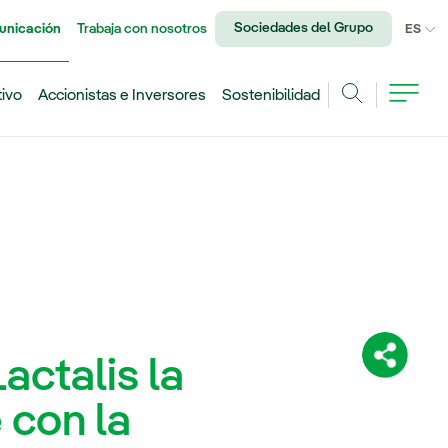
Sociedades del Grupo
unicación
Trabaja con nosotros
IDI
ES
tivo
Accionistas e Inversores
Sostenibilidad
Buscar
actalis la
Comparti
 con la