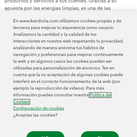
productos y servicios a sus clientes. Gracias a su
apuesta por las energías limpias, es una de las
compañías con menores emisiones y un referente
En www.iberdrola.com utilizamos cookies propias y de
internacional por su contribución a la lucha contra el
terceros para mejorar tu experiencia como usuario.
cambio climático y a la sostenibilidad.
Analizamos la cantidad y la calidad de tus
interacciones en nuestra web respetando tu privacidad,
analizando de manera anónima tus hábitos de
navegación y preferencias para mejorar continuamente
la web y en algunos casos las cookies pueden ser
utilizadas para personalización de anuncios. Ten en
cuenta que la no aceptación de algunas cookies puede
Contacta
Clientes
Política de Privacidad
Información legal
interferir en el correcto funcionamiento de la web (por
Política de cookies
Configuración de cookies
Accesibilidad
ejemplo la reproducción de videos). Para más
información puedes consultar nuestra
Política de
Canal de denuncias
Cookies
Configuración de cookies
¿Aceptas las cookies?
© 2026 Iberdrola, S.A. Reservados todos los derechos.