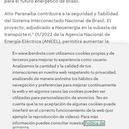
para el futuro energético de Brasil.
Alto Paranaíba contribuirá a la seguridad y fiabilidad
del Sistema Interconectado Nacional de Brasil. El
proyecto, adjudicado a Neoenergia en la subasta de
transporte n.º 01/2022 de la Agencia Nacional de
Energía Eléctrica (ANEEL), permitirá aumentar la
capacidad de la red entre la región norte de Minas
En www.iberdrola.com utilizamos cookies propias y de
Gerais y São Paulo y el transporte de la energía
terceros para mejorar tu experiencia como usuario.
generada en el interior del país.
Analizamos la cantidad y la calidad de tus
interacciones en nuestra web respetando tu privacidad,
analizando de manera anónima tus hábitos de
navegación y preferencias para mejorar continuamente
la web y en algunos casos las cookies pueden ser
utilizadas para personalización de anuncios. Ten en
cuenta que la no aceptación de algunas cookies puede
Contacta
Clientes
Política de Privacidad
Información legal
interferir en el correcto funcionamiento de la web (por
Transparencia en el uso de la IA
Política de cookies
ejemplo la reproducción de videos). Para más
información puedes consultar nuestra
Política de
Configuración de cookies
Accesibilidad
Canal de denuncias