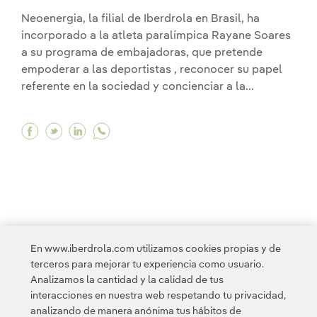
Neoenergia, la filial de Iberdrola en Brasil, ha
incorporado a la atleta paralímpica Rayane Soares
a su programa de embajadoras, que pretende
empoderar a las deportistas , reconocer su papel
referente en la sociedad y concienciar a la...
Facebook La campeona paralímpica de atletis
Twitter La campeona paralímpica de atlet
Linkedin La campeona paralímpica de 
<
1
...
3
4
5
6
7
...
10
En www.iberdrola.com utilizamos cookies propias y de
terceros para mejorar tu experiencia como usuario.
11
...
14
>
Analizamos la cantidad y la calidad de tus
interacciones en nuestra web respetando tu privacidad,
analizando de manera anónima tus hábitos de