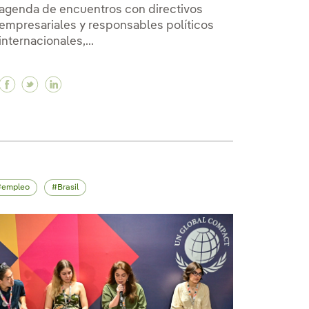
agenda de encuentros con directivos
empresariales y responsables políticos
internacionales,...
 la diversidad biológica
er la diversidad biológica
efender la diversidad biológica
Facebook Iberdrola refuerza su posicionamiento en
Twitter Iberdrola refuerza su posicionamiento
Linkedin Iberdrola refuerza su posicionam
empleo
Brasil