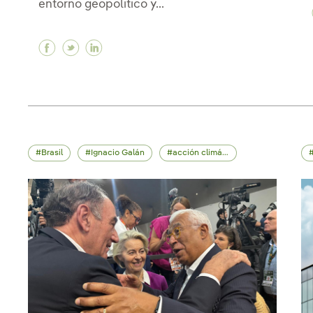
entorno geopolítico y...
Facebook Ignacio Galán en Davos: “Al día s
Twitter Ignacio Galán en Davos: “Al día
Linkedin Ignacio Galán en Davos: “A
Brasil
Ignacio Galán
acción climática