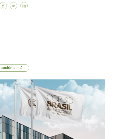
Facebook Iberdrola y Neoenergia promueven un enc
Twitter Iberdrola y Neoenergia promueven un e
Linkedin Iberdrola y Neoenergia promueven
iguiente de presentar un plan ya pensamos en superarl
 siguiente de presentar un plan ya pensamos en supera
l día siguiente de presentar un plan ya pensamos en s
acción climática