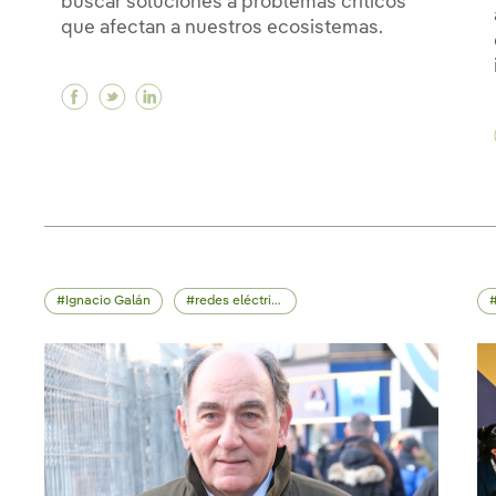
buscar soluciones a problemas críticos
que afectan a nuestros ecosistemas.
Facebook COP17: un encuentro para defender
Twitter COP17: un encuentro para defend
Linkedin COP17: un encuentro para d
Ignacio Galán
redes eléctricas