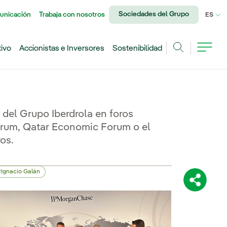
Sociedades del Grupo
unicación
Trabaja con nosotros
IDI
ES
tivo
Accionistas e Inversores
Sostenibilidad
Buscar
 del Grupo Iberdrola en foros
rum, Qatar Economic Forum o el
os.
Ignacio Galán
Comparti