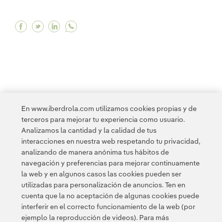
Facebook Iberdrola y Masdar amplían su acuerd
Twitter Iberdrola y Masdar amplían su acue
Linkedin Iberdrola y Masdar amplían su
<
1
2
3
4
...
10
11
...
20
En www.iberdrola.com utilizamos cookies propias y de
terceros para mejorar tu experiencia como usuario.
21
...
23
>
Analizamos la cantidad y la calidad de tus
interacciones en nuestra web respetando tu privacidad,
analizando de manera anónima tus hábitos de
navegación y preferencias para mejorar continuamente
la web y en algunos casos las cookies pueden ser
utilizadas para personalización de anuncios. Ten en
cuenta que la no aceptación de algunas cookies puede
Contacta
Clientes
Política de Privacidad
Información legal
interferir en el correcto funcionamiento de la web (por
Política de cookies
Configuración de cookies
Accesibilidad
ejemplo la reproducción de videos). Para más