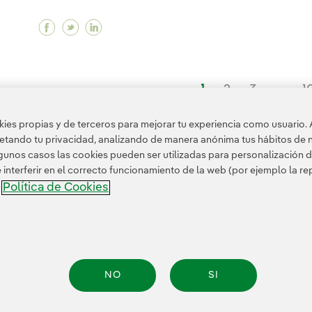
Facebook ¿Qué es el informe World Energy
Twitter ¿Qué es el informe World Energ
Linkedin ¿Qué es el informe World 
1
2
3
...
1
es propias y de terceros para mejorar tu experiencia como usuario. 
petando tu privacidad, analizando de manera anónima tus hábitos de 
unos casos las cookies pueden ser utilizadas para personalización d
nterferir en el correcto funcionamiento de la web (por ejemplo la r
Política de Cookies
a
nformación legal
Transparencia en el uso de la IA
Política de cookies
Configuración
NO
SI
.A. Reservados todos los derechos.