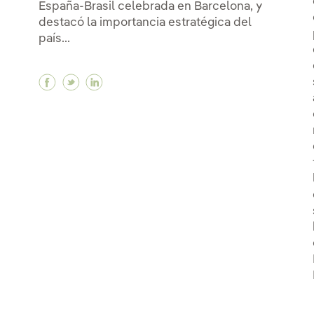
España-Brasil celebrada en Barcelona, y
destacó la importancia estratégica del
país...
Facebook En un encuentro con Lula da Silva,
Twitter En un encuentro con Lula da Sil
Linkedin En un encuentro con Lula d