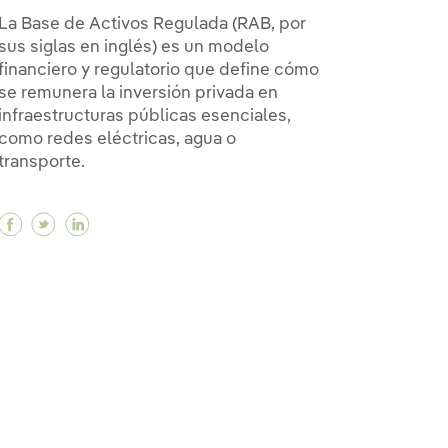
La Base de Activos Regulada (RAB, por
sus siglas en inglés) es un modelo
financiero y regulatorio que define cómo
se remunera la inversión privada en
infraestructuras públicas esenciales,
como redes eléctricas, agua o
transporte.
Facebook ¿Qué es una Base de Activos Regulada (
Twitter ¿Qué es una Base de Activos Regulada
Linkedin ¿Qué es una Base de Activos Reg