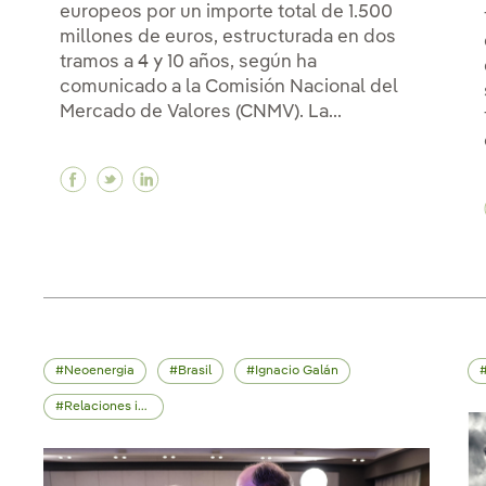
europeos por un importe total de 1.500
millones de euros, estructurada en dos
tramos a 4 y 10 años, según ha
comunicado a la Comisión Nacional del
Mercado de Valores (CNMV). La...
Facebook Iberdrola lanza una emisión de 1.
Twitter Iberdrola lanza una emisión de 
Linkedin Iberdrola lanza una emisió
Neoenergia
Brasil
Ignacio Galán
Relaciones institucionales