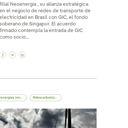
filial Neoenergia , su alianza estratégica
en el negocio de redes de transporte de
electricidad en Brasil con GIC, el fondo
soberano de Singapur. El acuerdo
firmado contempla la entrada de GIC
como socio...
500 millones de euros en bonos verdes con fuerte dem
1.500 millones de euros en bonos verdes con fuerte de
n de 1.500 millones de euros en bonos verdes con fue
Facebook Iberdrola amplía su alianza con GIC en re
Twitter Iberdrola amplía su alianza con GIC en 
Linkedin Iberdrola amplía su alianza con GI
energías renovables
descarbonización