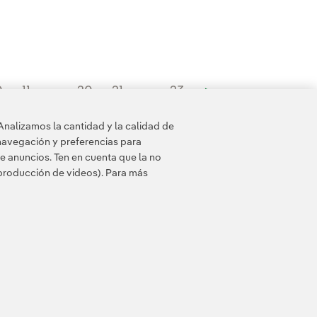
 Outlook?
y Outlook?
Energy Outlook?
0
11
...
20
21
...
23
>
Analizamos la cantidad y la calidad de
navegación y preferencias para
e anuncios. Ten en cuenta que la no
eproducción de videos). Para más
 de cookies
Accesibilidad
Canal de denuncias