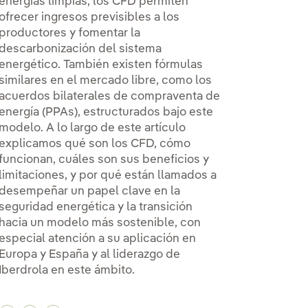
energías limpias, los CFD permiten
ofrecer ingresos previsibles a los
productores y fomentar la
descarbonización del sistema
energético. También existen fórmulas
similares en el mercado libre, como los
 Ignacio Galán reafirma el compromiso de Iberdrola co
va, Ignacio Galán reafirma el compromiso de Iberdrola 
a Silva, Ignacio Galán reafirma el compromiso de Iberd
acuerdos bilaterales de compraventa de
energía (PPAs), estructurados bajo este
modelo. A lo largo de este artículo
explicamos qué son los CFD, cómo
funcionan, cuáles son sus beneficios y
limitaciones, y por qué están llamados a
desempeñar un papel clave en la
seguridad energética y la transición
hacia un modelo más sostenible, con
especial atención a su aplicación en
Europa y España y al liderazgo de
Iberdrola en este ámbito.