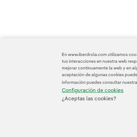
En www.iberdrola.com utilizamos cooki
tus interacciones en nuestra web res
mejorar continuamente la web y en alg
aceptación de algunas cookies puede i
información puedes consultar nuestr
Configuración de cookies
¿Aceptas las cookies?
Contacta
Clientes
Política de Privacidad
I
© 2026 Iberdrola, S