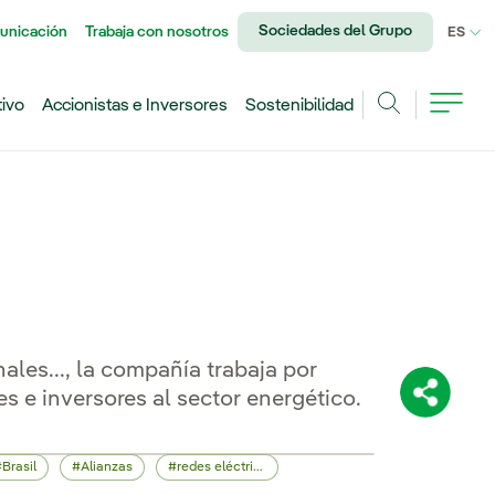
Sociedades del Grupo
unicación
Trabaja con nosotros
IDI
ES
tivo
Accionistas e Inversores
Sostenibilidad
Buscar
nales..., la compañía trabaja por
es e inversores al sector energético.
Comparti
Brasil
Alianzas
redes eléctricas