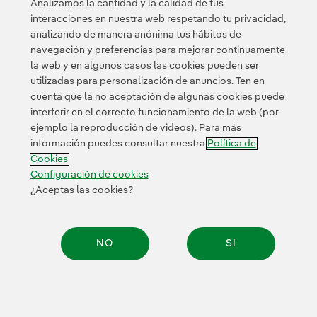
Analizamos la cantidad y la calidad de tus
Esta página está protegida por reCAPTCHA y se aplican la
interacciones en nuestra web respetando tu privacidad,
Política de privacidad
Términos de servicio
y los
de Googl
analizando de manera anónima tus hábitos de
navegación y preferencias para mejorar continuamente
la web y en algunos casos las cookies pueden ser
utilizadas para personalización de anuncios. Ten en
cuenta que la no aceptación de algunas cookies puede
interferir en el correcto funcionamiento de la web (por
ejemplo la reproducción de videos). Para más
Contacta
Clientes
Política de Privacidad
Información legal
información puedes consultar nuestra
Política de
Transparencia en el uso de la IA
Política de cookies
Cookies
Configuración de cookies
Accesibilidad
Canal de denuncias
Configuración de cookies
¿Aceptas las cookies?
© 2026 Iberdrola, S.A. Reservados todos los derechos.
NO
SI
Compar