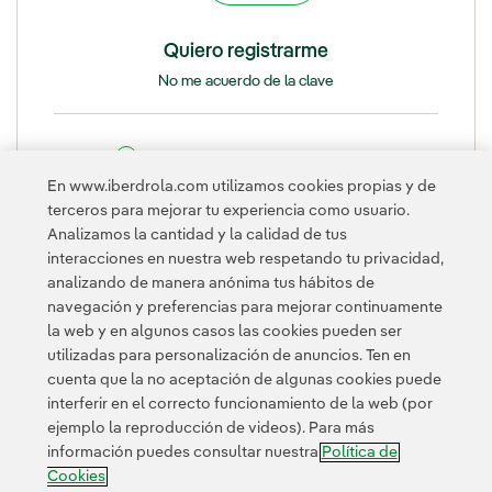
Quiero registrarme
No me acuerdo de la clave
¿Qué es OLA Club del Accionista?
En www.iberdrola.com utilizamos cookies propias y de
terceros para mejorar tu experiencia como usuario.
Esta página está protegida por reCAPTCHA y se aplican la
Política
Analizamos la cantidad y la calidad de tus
de privacidad
y los
Términos de servicio
de Google.
interacciones en nuestra web respetando tu privacidad,
analizando de manera anónima tus hábitos de
navegación y preferencias para mejorar continuamente
la web y en algunos casos las cookies pueden ser
utilizadas para personalización de anuncios. Ten en
cuenta que la no aceptación de algunas cookies puede
interferir en el correcto funcionamiento de la web (por
ejemplo la reproducción de videos). Para más
Contacta
Clientes
Política de Privacidad
Información legal
información puedes consultar nuestra
Política de
Transparencia en el uso de la IA
Política de cookies
Cookies