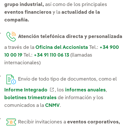
grupo industrial,
así como de los principales
eventos financieros
y la
actualidad de la
compañía.
Atención telefónica directa y personalizada
a través de la
Oficina del Accionista
Tel.:
+34 900
10 00 19
Tel.:
+34 91 110 06 13
(llamadas
internacionales)
Envío de todo tipo de documentos, como el
Enlace externo, se abre en ven
Informe Integrado
, los
informes anuales
,
boletines trimestrales
de información y los
comunicados a la
CNMV
.
Recibir invitaciones a
eventos corporativos,