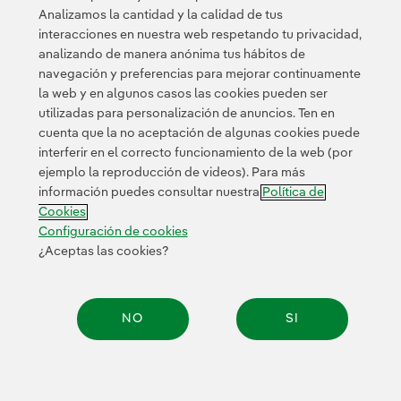
Analizamos la cantidad y la calidad de tus
interacciones en nuestra web respetando tu privacidad,
analizando de manera anónima tus hábitos de
navegación y preferencias para mejorar continuamente
la web y en algunos casos las cookies pueden ser
utilizadas para personalización de anuncios. Ten en
cuenta que la no aceptación de algunas cookies puede
Contacta
Clientes
Política de Privacidad
Información legal
interferir en el correcto funcionamiento de la web (por
Política de cookies
Configuración de cookies
Accesibilidad
ejemplo la reproducción de videos). Para más
información puedes consultar nuestra
Política de
Canal de denuncias
Cookies
Configuración de cookies
¿Aceptas las cookies?
© 2026 Iberdrola, S.A. Reservados todos los derechos.
NO
SI
Compar