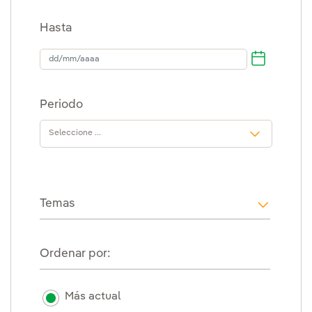
Hasta
Hasta
Periodo
Temas
i18n.web
Ordenar por:
Más actual