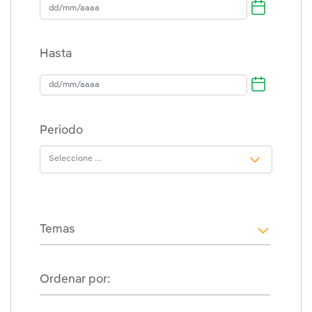
dd/mm/aaaa
Hasta
Hasta
Periodo
Temas
i18n.web
Ordenar por: