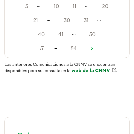
...
...
5
10
11
20
...
...
21
30
31
...
40
41
50
...
51
54
>
Las anteriores Comunicaciones a la CNMV se encuentran
web de la CNMV
Enlace 
disponibles para su consulta en la
.