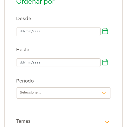
Ordenar por
Desde
dd/mm/aaaa
Hasta
Hasta
Periodo
Temas
i18n.web