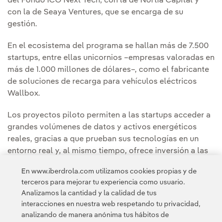
del Fondo ICO Next Tech, con la de Nortia Capital y
con la de Seaya Ventures, que se encarga de su
gestión.
En el ecosistema del programa se hallan más de 7.500
startups, entre ellas unicornios –empresas valoradas en
más de 1.000 millones de dólares–, como el fabricante
de soluciones de recarga para vehículos eléctricos
Wallbox.
Los proyectos piloto permiten a las startups acceder a
grandes volúmenes de datos y activos energéticos
reales, gracias a que prueban sus tecnologías en un
entorno real y, al mismo tiempo, ofrece inversión a las
startups con mayor potencial de crecimiento. Estas dos
En www.iberdrola.com utilizamos cookies propias y de
fórmulas permiten conocer el mercado y acceder a
terceros para mejorar tu experiencia como usuario.
tecnologías clave de primera mano.
Analizamos la cantidad y la calidad de tus
interacciones en nuestra web respetando tu privacidad,
analizando de manera anónima tus hábitos de