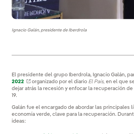
Ignacio Galán, presidente de Iberdrola
El presidente del grupo Iberdrola, Ignacio Galán, par
2022
Enlace externo, se abre en ventana nueva
organizado por el diario
El País,
en el que se
dejar atrás la recesión y enfocar la recuperación d
19.
Galán fue el encargado de abordar las principales l
economía verde, clave para la recuperación. Durant
ideas: