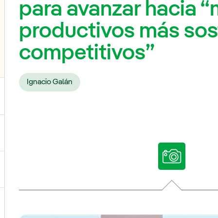
para avanzar hacia 
productivos más sos
competitivos”
Ignacio Galán
ternar el submenú para Nuestras voces
ternar el submenú para Multimedia
ternar el submenú para Redes sociales