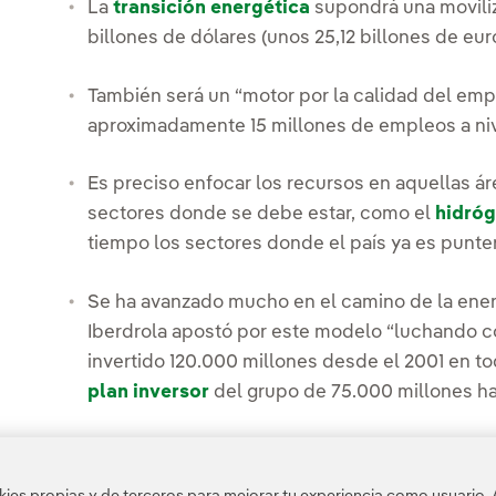
La
transición energética
supondrá una movili
billones de dólares (unos 25,12 billones de eur
También será un “motor por la calidad del empl
aproximadamente 15 millones de empleos a niv
Es preciso enfocar los recursos en aquellas ár
sectores donde se debe estar, como el
hidró
tiempo los sectores donde el país ya es punte
Se ha avanzado mucho en el camino de la ener
Iberdrola apostó por este modelo “luchando c
invertido 120.000 millones desde el 2001 en tod
plan inversor
del grupo de 75.000 millones ha
Para que sea posible abordar la transformación
permisos: “Si tenemos un sistema lento y no 