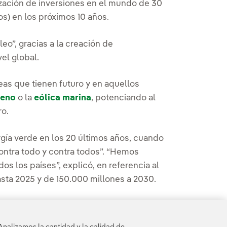
zación de inversiones en el mundo de 30
os) en los próximos 10 años
.
eo”, gracias a la creación de
el global.
eas que tienen futuro y en aquellos
geno
o la
eólica marina
, potenciando al
ro.
gía verde en los 20 últimos años, cuando
ontra todo y contra todos”. “Hemos
os los países”, explicó, en referencia al
sta 2025 y de 150.000 millones a 2030.
 energética es preciso agilizar los
cambiamos el modelo no llegaremos”.