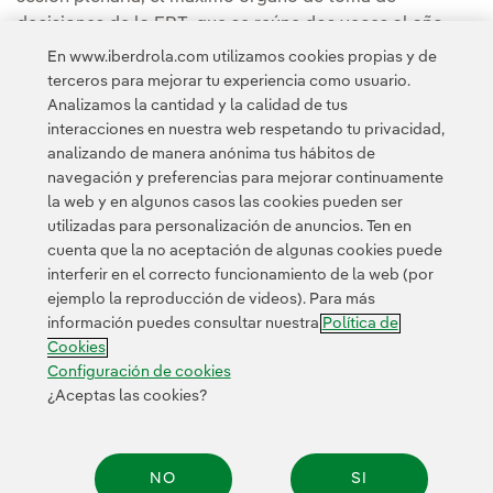
decisiones de la ERT, que se reúne dos veces al año.
En www.iberdrola.com utilizamos cookies propias y de
terceros para mejorar tu experiencia como usuario.
Analizamos la cantidad y la calidad de tus
interacciones en nuestra web respetando tu privacidad,
analizando de manera anónima tus hábitos de
Acceso a información legal
navegación y preferencias para mejorar continuamente
la web y en algunos casos las cookies pueden ser
utilizadas para personalización de anuncios. Ten en
cuenta que la no aceptación de algunas cookies puede
interferir en el correcto funcionamiento de la web (por
ejemplo la reproducción de videos). Para más
Contacta
Clientes
Política de Privacidad
Información legal
información puedes consultar nuestra
Política de
Transparencia en el uso de la IA
Política de cookies
Cookies
Configuración de cookies
Accesibilidad
Canal de denuncias
Configuración de cookies
¿Aceptas las cookies?
© 2026 Iberdrola, S.A. Reservados todos los derechos.
NO
SI